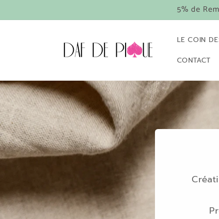
et
5% de Remi
passer
au
contenu
LE COIN DE
CONTACT
Créat
Pr